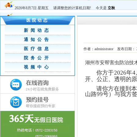
2026年8月7日 星期五 请调整您的计算机日期! 今天是
立秋
医院动态
新闻动态
通知公告
医疗信息
作者：administrator 发布日期：
院务公开
湖州市安帮害虫防治技
视频中心
你方于
202
6
年
4
开、公正、透明的
请你方在接到本
山路
99号）与我方