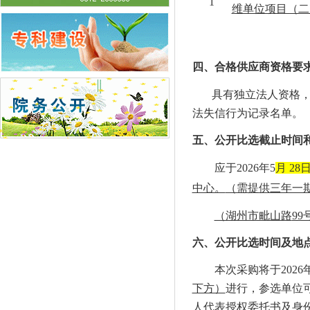
1
维单位项目（二
四、
合格供应商资格要
具有独立法人资格
法失信行为记录名单。
五、公开比选截止时间
应于
202
6
年
5
月
28
中心。
（需提供三年一
（湖州市毗山路
9
六、公开比选时间及地
本次采购将于
202
6
下方）
进行，
参选
单位
人代表授权委托书及身