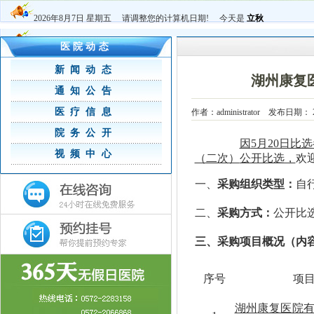
2026年8月7日 星期五 请调整您的计算机日期! 今天是
立秋
医院动态
新闻动态
湖州康复
通知公告
医疗信息
作者：administrator 发布日期：
院务公开
因
5月20日比
视频中心
（二次）
公开比选，
欢
一、
采购
组织类型
：
自
二、
采购方式：
公开比
三、采购项目概况（内
序号
项
湖州
康复医院